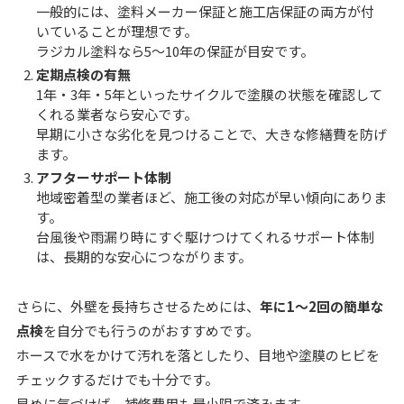
一般的には、塗料メーカー保証と施工店保証の両方が付
いていることが理想です。
ラジカル塗料なら5〜10年の保証が目安です。
定期点検の有無
1年・3年・5年といったサイクルで塗膜の状態を確認して
くれる業者なら安心です。
早期に小さな劣化を見つけることで、大きな修繕費を防げ
ます。
アフターサポート体制
地域密着型の業者ほど、施工後の対応が早い傾向にありま
す。
台風後や雨漏り時にすぐ駆けつけてくれるサポート体制
は、長期的な安心につながります。
さらに、外壁を長持ちさせるためには、
年に1〜2回の簡単な
点検
を自分でも行うのがおすすめです。
ホースで水をかけて汚れを落としたり、目地や塗膜のヒビを
チェックするだけでも十分です。
早めに気づけば、補修費用も最小限で済みます。