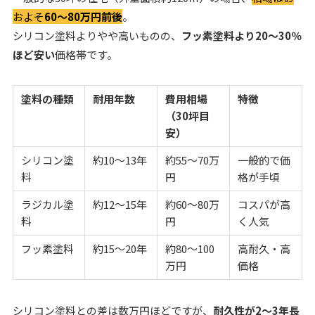
およそ
60〜80万円前後
。
シリコン塗料よりやや高いものの、
フッ素塗料より20〜30％
ほど安い
価格帯です。
塗料の種類
耐用年数
費用相場
特徴
（30坪目
安）
シリコン塗
約10〜13年
約55〜70万
一般的で価
料
円
格が手頃
ラジカル塗
約12〜15年
約60〜80万
コスパが高
料
円
く人気
フッ素塗料
約15〜20年
約80〜100
高耐久・高
万円
価格
シリコン塗料との差は数万円ほどですが、
耐久性が2〜3年長