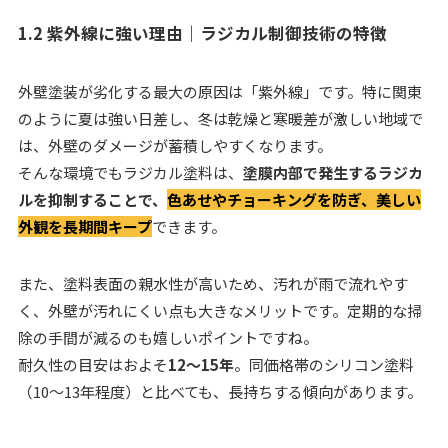
1.2 紫外線に強い理由｜ラジカル制御技術の特徴
外壁塗装が劣化する最大の原因は「紫外線」です。特に関東
のように夏は強い日差し、冬は乾燥と寒暖差が激しい地域で
は、外壁のダメージが蓄積しやすくなります。
そんな環境でもラジカル塗料は、
塗膜内部で発生するラジカ
ルを抑制することで、
色あせやチョーキングを防ぎ、美しい
外観を長期間キープ
できます。
また、塗料表面の親水性が高いため、汚れが雨で流れやす
く、外壁が汚れにくい点も大きなメリットです。定期的な掃
除の手間が減るのも嬉しいポイントですね。
耐久性の目安はおよそ
12〜15年
。同価格帯のシリコン塗料
（10〜13年程度）と比べても、長持ちする傾向があります。