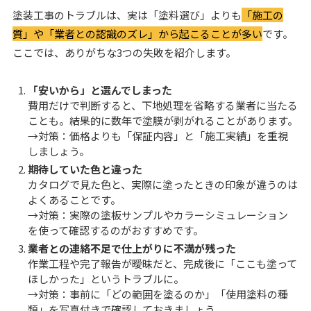
塗装工事のトラブルは、実は「塗料選び」よりも
「施工の
質」や「業者との認識のズレ」から起こることが多い
です。
ここでは、ありがちな3つの失敗を紹介します。
「安いから」と選んでしまった
費用だけで判断すると、下地処理を省略する業者に当たる
ことも。結果的に数年で塗膜が剥がれることがあります。
→対策：価格よりも「保証内容」と「施工実績」を重視
しましょう。
期待していた色と違った
カタログで見た色と、実際に塗ったときの印象が違うのは
よくあることです。
→対策：実際の塗板サンプルやカラーシミュレーション
を使って確認するのがおすすめです。
業者との連絡不足で仕上がりに不満が残った
作業工程や完了報告が曖昧だと、完成後に「ここも塗って
ほしかった」というトラブルに。
→対策：事前に「どの範囲を塗るのか」「使用塗料の種
類」を写真付きで確認しておきましょう。