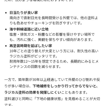
日当たりが良い家
南向きで直射日光を長時間受ける外壁では、他の塗料よ
りも色あせやチョーキングを防ぎやすいです。
海や幹線道路に近い立地
塩害・排気ガス・粉塵などの影響を受けやすい場所で
も、汚れに強く、美観を保ちやすい傾向があります。
再塗装時期を延ばしたい家
10年ごとの塗り替えが大変という方には、耐久性の高い
ラジカル塗料がピッタリです。
耐用年数12〜15年を想定できるため、長期的にみるとメ
ンテナンスの回数を減らせます。
一方で、築年数が30年以上経過していて外壁のひび割れや反
りが多い場合は、
下地補修をしっかり行ってからでないと、
ラジカル塗料の効果を発揮しにくい
こともあります。
塗料選びと同時に「下地の健康状態」を見極めることが大切
です。