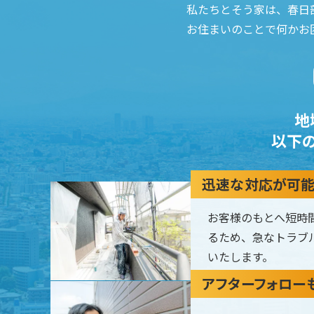
私たちとそう家は、春日
お住まいのことで何かお
地
以下
迅速な対応が可
お客様のもとへ短時
るため、急なトラブ
いたします。
アフターフォロー