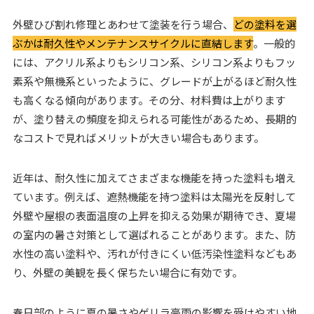
外壁ひび割れ修理とあわせて塗装を行う場合、
どの塗料を選
ぶかは耐久性やメンテナンスサイクルに直結します
。一般的
には、アクリル系よりもシリコン系、シリコン系よりもフッ
素系や無機系といったように、グレードが上がるほど耐久性
も高くなる傾向があります。その分、材料費は上がります
が、塗り替えの頻度を抑えられる可能性があるため、長期的
なコストで見ればメリットが大きい場合もあります。
近年は、耐久性に加えてさまざまな機能を持った塗料も増え
ています。例えば、遮熱機能を持つ塗料は太陽光を反射して
外壁や屋根の表面温度の上昇を抑える効果が期待でき、夏場
の室内の暑さ対策として選ばれることがあります。また、防
水性の高い塗料や、汚れが付きにくい低汚染性塗料などもあ
り、外壁の美観を長く保ちたい場合に有効です。
春日部のように夏の暑さやゲリラ豪雨の影響を受けやすい地